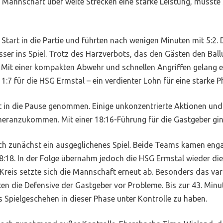
er Mannschaft über weite Strecken eine starke Leistung, musst
Start in die Partie und führten nach wenigen Minuten mit 5:2.
sser ins Spiel. Trotz des Harzverbots, das den Gästen den Bal
Mit einer kompakten Abwehr und schnellen Angriffen gelang es 
11:7 für die HSG Ermstal – ein verdienter Lohn für eine starke 
t in die Pause genommen. Einige unkonzentrierte Aktionen und 
ranzukommen. Mit einer 18:16-Führung für die Gastgeber ging 
h zunächst ein ausgeglichenes Spiel. Beide Teams kamen engag
:18. In der Folge übernahm jedoch die HSG Ermstal wieder die I
Kreis setzte sich die Mannschaft erneut ab. Besonders das 
lten die Defensive der Gastgeber vor Probleme. Bis zur 43. Minu
 Spielgeschehen in dieser Phase unter Kontrolle zu haben.