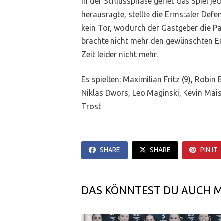
In der Schlussphase geriet das Spiel 
herausragte, stellte die Ermstaler Def
kein Tor, wodurch der Gastgeber die Par
brachte nicht mehr den gewünschten Erf
Zeit leider nicht mehr.
Es spielten: Maximilian Fritz (9), Robin 
Niklas Dwors, Leo Maginski, Kevin Mais
Trost
SHARE
SHARE
PIN IT
DAS KÖNNTEST DU AUCH 