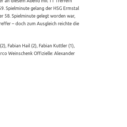
er an diesem Abend mit 11 Treffern
59. Spielminute gelang der HSG Ermstal
der 58. Spielminute gelegt worden war,
reffer – doch zum Ausgleich reichte die
), Fabian Hail (2), Fabian Kuttler (1),
rco Weinschenk Offizielle: Alexander