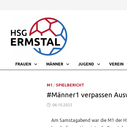
Zurück
zum
Inhalt
FRAUEN
MÄNNER
JUGEND
VEREIN
M1
/
SPIELBERICHT
#Männer1 verpassen Auswä
06.10.2025
Am Samstagabend war die M1 der HS