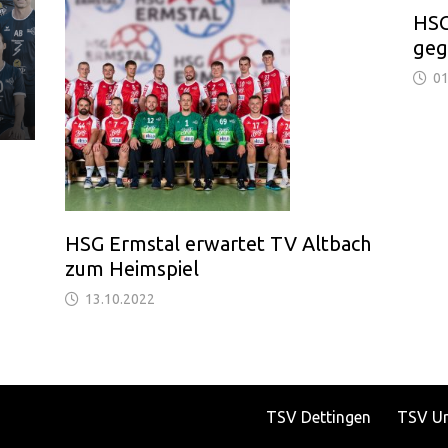
HSG
geg
01
HSG Ermstal erwartet TV Altbach
zum Heimspiel
13.10.2022
TSV Dettingen
TSV U