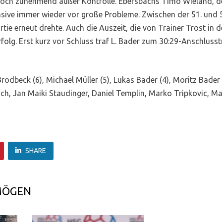
jedoch zunehmend außer Kontrolle. Ebersbachs Timo Wieland, d
ensive immer wieder vor große Probleme. Zwischen der 51. und 
tie erneut drehte. Auch die Auszeit, die von Trainer Trost in 
olg. Erst kurz vor Schluss traf L. Bader zum 30:29-Anschlusst
Brodbeck (6), Michael Müller (5), Lukas Bader (4), Moritz Bader (2
ch, Jan Maiki Staudinger, Daniel Templin, Marko Tripkovic, Ma
SHARE
MÖGEN