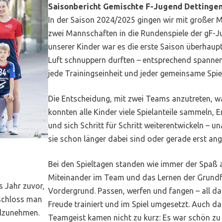
Saisonbericht Gemischte F-Jugend Dettinge
In der Saison 2024/2025 gingen wir mit großer M
zwei Mannschaften in die Rundenspiele der gF-Ju
unserer Kinder war es die erste Saison überhaupt,
Luft schnuppern durften – entsprechend spannen
jede Trainingseinheit und jeder gemeinsame Spie
Die Entscheidung, mit zwei Teams anzutreten, wa
konnten alle Kinder viele Spielanteile sammeln,
und sich Schritt für Schritt weiterentwickeln – 
sie schon länger dabei sind oder gerade erst an
Bei den Spieltagen standen wie immer der Spaß 
Miteinander im Team und das Lernen der Grundf
s Jahr zuvor,
Vordergrund. Passen, werfen und fangen – all da
tschloss man
Freude trainiert und im Spiel umgesetzt. Auch da
ilzunehmen.
Teamgeist kamen nicht zu kurz: Es war schön zu 