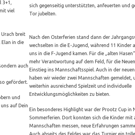
l 3+1,
sich gegenseitig unterstützten, anfeuerten und
it viel
Tor jubelten.
 Urach breit
Nach den Osterferien stand dann der Jahrgangs
 Elan in die
wechselten in die E-Jugend, während 11 Kinder 
uns in die F-Jugend kamen. Für die „alten Hasen
mehr Verantwortung auf dem Feld, für die Neue
 sondern auch
Einstieg ins Mannschaftsspiel. Auch in der neue
haben wir wieder zwei Mannschaften gemeldet, 
so gefördert.
weiterhin ausreichend Spielzeit und individuelle
Entwicklungsmöglichkeiten zu bieten.
obern und
 uns auf Dein
Ein besonderes Highlight war der Prootz Cup in 
Sommerferien. Dort konnten sich die Kinder mit
Mannschaften messen, neue Erfahrungen sammel
Auch abseits des Feldes war das Turnier ein tolle