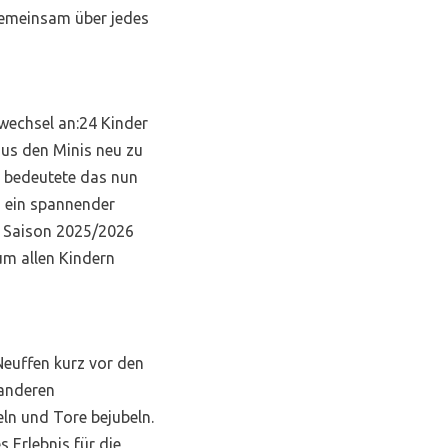
 gemeinsam über jedes
wechsel an:24 Kinder
aus den Minis neu zu
“ bedeutete das nun
n ein spannender
n Saison 2025/2026
um allen Kindern
Neuffen kurz vor den
 anderen
n und Tore bejubeln.
s Erlebnis für die