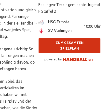
n
Esslingen-Teck - gemischte Jugend
otivation und gleich
F Staffel 2
gend. Für einige
HSG Ermstal
 in der sie Handball-
10:00
Uhr
d war jedes Spiel,
SV Vaihingen
ltag.
ZUM GESAMTEN
SPIELPLAN
r genau richtig: So
 Erfahrungen machen
powered by
unabhängig davon, ob
gefangen haben.
am Spiel, das
ertigkeiten im
s haben wir mit
s Fairplay und der
sehen, wie die Kinder