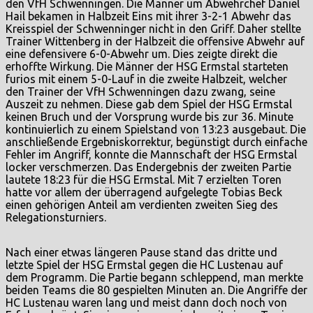
den VfH Schwenningen. Die Männer um Abwehrchef Daniel
Hail bekamen in Halbzeit Eins mit ihrer 3-2-1 Abwehr das
Kreisspiel der Schwenninger nicht in den Griff. Daher stellte
Trainer Wittenberg in der Halbzeit die offensive Abwehr auf
eine defensivere 6-0-Abwehr um. Dies zeigte direkt die
erhoffte Wirkung. Die Männer der HSG Ermstal starteten
furios mit einem 5-0-Lauf in die zweite Halbzeit, welcher
den Trainer der VfH Schwenningen dazu zwang, seine
Auszeit zu nehmen. Diese gab dem Spiel der HSG Ermstal
keinen Bruch und der Vorsprung wurde bis zur 36. Minute
kontinuierlich zu einem Spielstand von 13:23 ausgebaut. Die
anschließende Ergebniskorrektur, begünstigt durch einfache
Fehler im Angriff, konnte die Mannschaft der HSG Ermstal
locker verschmerzen. Das Endergebnis der zweiten Partie
lautete 18:23 für die HSG Ermstal. Mit 7 erzielten Toren
hatte vor allem der überragend aufgelegte Tobias Beck
einen gehörigen Anteil am verdienten zweiten Sieg des
Relegationsturniers.
Nach einer etwas längeren Pause stand das dritte und
letzte Spiel der HSG Ermstal gegen die HC Lustenau auf
dem Programm. Die Partie begann schleppend, man merkte
beiden Teams die 80 gespielten Minuten an. Die Angriffe der
HC Lustenau waren lang und meist dann doch noch von