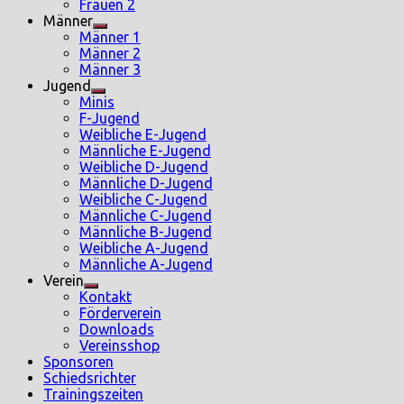
sub
Frauen 2
menu
Männer
Show
Männer 1
sub
Männer 2
menu
Männer 3
Jugend
Show
Minis
sub
F-Jugend
menu
Weibliche E-Jugend
Männliche E-Jugend
Weibliche D-Jugend
Männliche D-Jugend
Weibliche C-Jugend
Männliche C-Jugend
Männliche B-Jugend
Weibliche A-Jugend
Männliche A-Jugend
Verein
Show
Kontakt
sub
Förderverein
menu
Downloads
Vereinsshop
Sponsoren
Schiedsrichter
Trainingszeiten