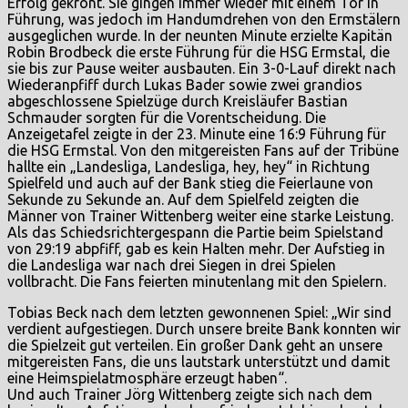
Erfolg gekrönt. Sie gingen immer wieder mit einem Tor in
Führung, was jedoch im Handumdrehen von den Ermstälern
ausgeglichen wurde. In der neunten Minute erzielte Kapitän
Robin Brodbeck die erste Führung für die HSG Ermstal, die
sie bis zur Pause weiter ausbauten. Ein 3-0-Lauf direkt nach
Wiederanpfiff durch Lukas Bader sowie zwei grandios
abgeschlossene Spielzüge durch Kreisläufer Bastian
Schmauder sorgten für die Vorentscheidung. Die
Anzeigetafel zeigte in der 23. Minute eine 16:9 Führung für
die HSG Ermstal. Von den mitgereisten Fans auf der Tribüne
hallte ein „Landesliga, Landesliga, hey, hey“ in Richtung
Spielfeld und auch auf der Bank stieg die Feierlaune von
Sekunde zu Sekunde an. Auf dem Spielfeld zeigten die
Männer von Trainer Wittenberg weiter eine starke Leistung.
Als das Schiedsrichtergespann die Partie beim Spielstand
von 29:19 abpfiff, gab es kein Halten mehr. Der Aufstieg in
die Landesliga war nach drei Siegen in drei Spielen
vollbracht. Die Fans feierten minutenlang mit den Spielern.
Tobias Beck nach dem letzten gewonnenen Spiel: „Wir sind
verdient aufgestiegen. Durch unsere breite Bank konnten wir
die Spielzeit gut verteilen. Ein großer Dank geht an unsere
mitgereisten Fans, die uns lautstark unterstützt und damit
eine Heimspielatmosphäre erzeugt haben“.
Und auch Trainer Jörg Wittenberg zeigte sich nach dem