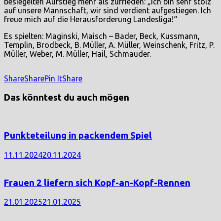
besiegelten Aufstieg mehr als zufrieden: „Ich bin sehr stolz
auf unsere Mannschaft, wir sind verdient aufgestiegen. Ich
freue mich auf die Herausforderung Landesliga!“
Es spielten: Maginski, Maisch – Bader, Beck, Kussmann,
Templin, Brodbeck, B. Müller, A. Müller, Weinschenk, Fritz, P.
Müller, Weber, M. Müller, Hail, Schmauder.
Share
Share
Pin It
Share
Das könntest du auch mögen
Punkteteilung in packendem Spiel
11.11.2024
20.11.2024
Frauen 2 liefern sich Kopf-an-Kopf-Rennen
21.01.2025
21.01.2025