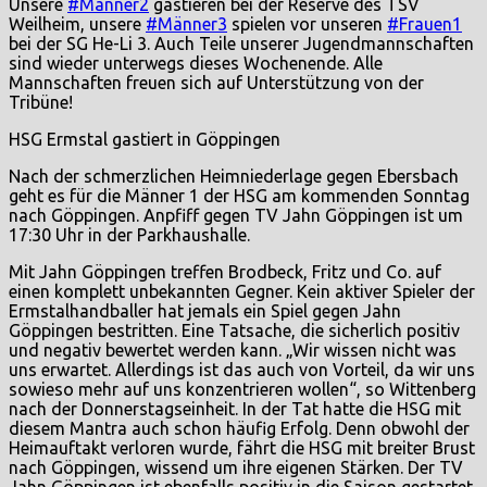
Unsere
#Männer2
gastieren bei der Reserve des TSV
Weilheim, unsere
#Männer3
spielen vor unseren
#Frauen1
bei der SG He-Li 3. Auch Teile unserer Jugendmannschaften
sind wieder unterwegs dieses Wochenende. Alle
Mannschaften freuen sich auf Unterstützung von der
Tribüne!
HSG Ermstal gastiert in Göppingen
Nach der schmerzlichen Heimniederlage gegen Ebersbach
geht es für die Männer 1 der HSG am kommenden Sonntag
nach Göppingen. Anpfiff gegen TV Jahn Göppingen ist um
17:30 Uhr in der Parkhaushalle.
Mit Jahn Göppingen treffen Brodbeck, Fritz und Co. auf
einen komplett unbekannten Gegner. Kein aktiver Spieler der
Ermstalhandballer hat jemals ein Spiel gegen Jahn
Göppingen bestritten. Eine Tatsache, die sicherlich positiv
und negativ bewertet werden kann. „Wir wissen nicht was
uns erwartet. Allerdings ist das auch von Vorteil, da wir uns
sowieso mehr auf uns konzentrieren wollen“, so Wittenberg
nach der Donnerstagseinheit. In der Tat hatte die HSG mit
diesem Mantra auch schon häufig Erfolg. Denn obwohl der
Heimauftakt verloren wurde, fährt die HSG mit breiter Brust
nach Göppingen, wissend um ihre eigenen Stärken. Der TV
Jahn Göppingen ist ebenfalls positiv in die Saison gestartet