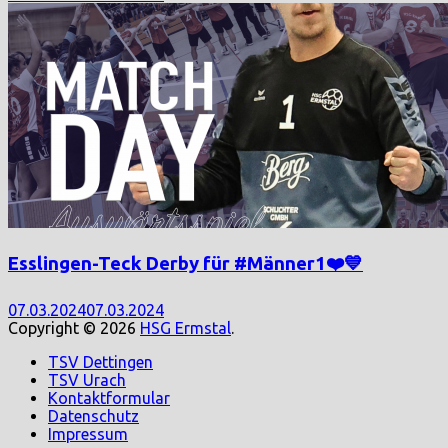
Esslingen-Teck Derby für #Männer1❤️💙
07.03.2024
07.03.2024
Copyright © 2026
HSG Ermstal
.
TSV Dettingen
TSV Urach
Kontaktformular
Datenschutz
Impressum