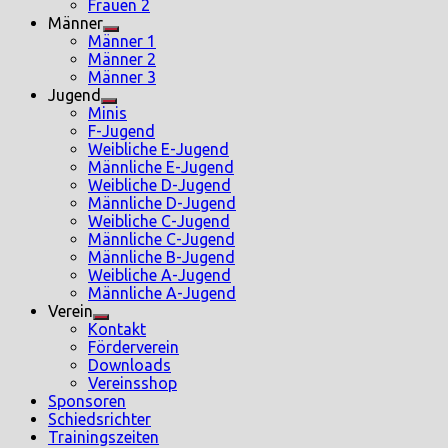
sub
Frauen 2
menu
Männer
Show
Männer 1
sub
Männer 2
menu
Männer 3
Jugend
Show
Minis
sub
F-Jugend
menu
Weibliche E-Jugend
Männliche E-Jugend
Weibliche D-Jugend
Männliche D-Jugend
Weibliche C-Jugend
Männliche C-Jugend
Männliche B-Jugend
Weibliche A-Jugend
Männliche A-Jugend
Verein
Show
Kontakt
sub
Förderverein
menu
Downloads
Vereinsshop
Sponsoren
Schiedsrichter
Trainingszeiten