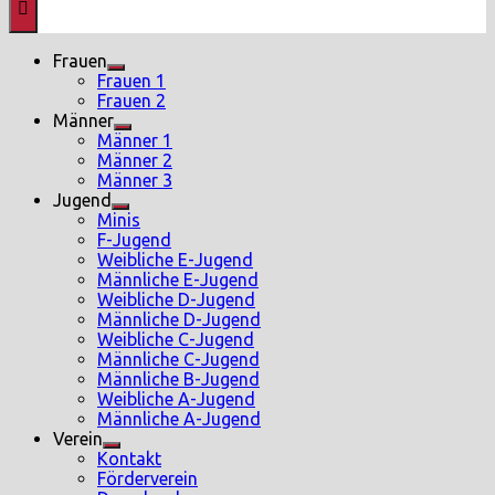
Menü
Frauen
Show
Frauen 1
sub
Frauen 2
menu
Männer
Show
Männer 1
sub
Männer 2
menu
Männer 3
Jugend
Show
Minis
sub
F-Jugend
menu
Weibliche E-Jugend
Männliche E-Jugend
Weibliche D-Jugend
Männliche D-Jugend
Weibliche C-Jugend
Männliche C-Jugend
Männliche B-Jugend
Weibliche A-Jugend
Männliche A-Jugend
Verein
Show
Kontakt
sub
Förderverein
menu