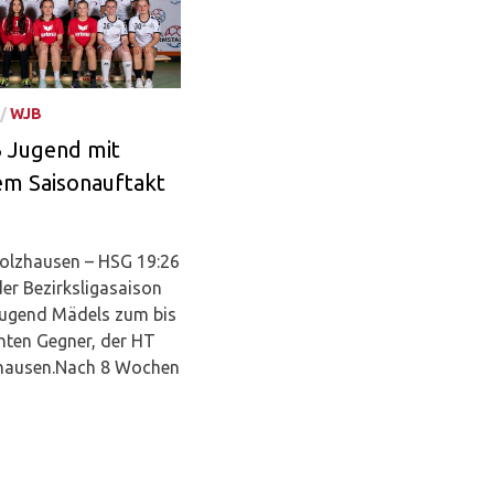
/
WJB
B Jugend mit
em Saisonauftakt
olzhausen – HSG 19:26
er Bezirksligasaison
 Jugend Mädels zum bis
ten Gegner, der HT
hausen.Nach 8 Wochen