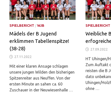
SPIELBERICHT
/
WJB
SPIELBERICHT
Mädels der B Jugend
Weibliche 
erklimmen Tabellenspitze!
erfogreich
(38-28)
27.09.2022
27.11.2022
HT Uhingen/H
Zum Auftakt d
Mit einer klaren Ansage schlagen
reisten die B
unsere jungen Wilden den bisherigen
dato unbekann
Spitzenreiter aus Neuffen. Von der
Uhingen/Holz
ersten Minute an sahen ca. 60
ohne …
Zuschauer in der Neuwiesenhalle …