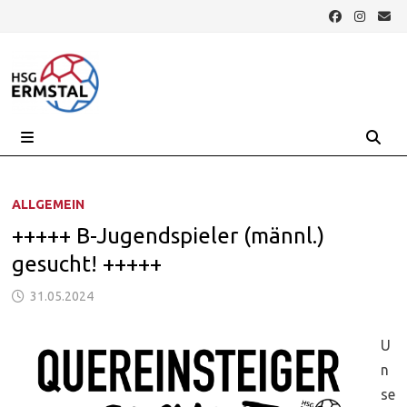
Zurück
zum
Inhalt
MENÜ
ALLGEMEIN
+++++ B-Jugendspieler (männl.)
gesucht! +++++
31.05.2024
U
n
se