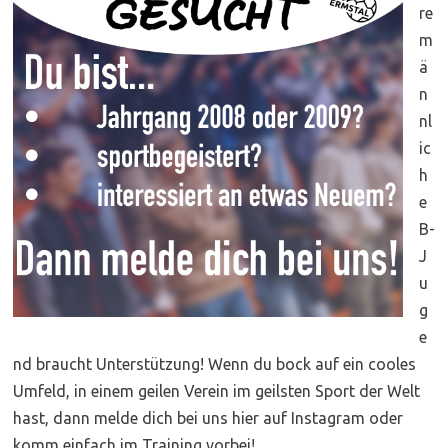
re
m
ä
n
nl
ic
h
e
B-
J
u
g
e
nd braucht Unterstützung! Wenn du bock auf ein cooles
Umfeld, in einem geilen Verein im geilsten Sport der Welt
hast, dann melde dich bei uns hier auf Instagram oder
komm einfach im Training vorbei!