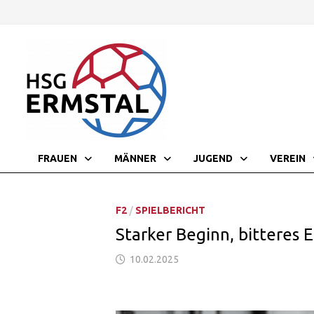
Zurück
zum
Inhalt
FRAUEN
MÄNNER
JUGEND
VEREIN
F2
/
SPIELBERICHT
Starker Beginn, bitteres
10.02.2025