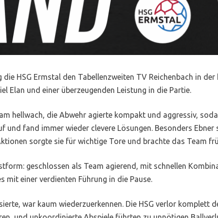
die HSG Ermstal den Tabellenzweiten TV Reichenbach in der h
iel Elan und einer überzeugenden Leistung in die Partie.
eam hellwach, die Abwehr agierte kompakt und aggressiv, sod
i auf und fand immer wieder clevere Lösungen. Besonders Ebner
ktionen sorgte sie für wichtige Tore und brachte das Team frü
Bestform: geschlossen als Team agierend, mit schnellen Kombina
 es mit einer verdienten Führung in die Pause.
erte, war kaum wiederzuerkennen. Die HSG verlor komplett de
hren, und unkoordinierte Abspiele führten zu unnötigen Ballverl