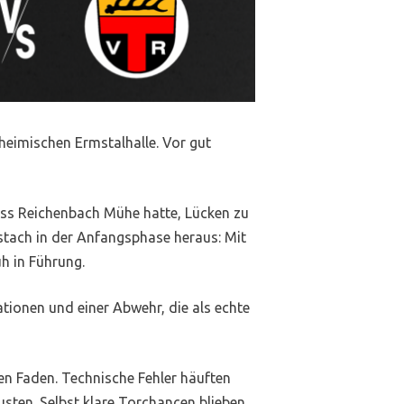
eimischen Ermstalhalle. Vor gut
ass Reichenbach Mühe hatte, Lücken zu
 stach in der Anfangsphase heraus: Mit
h in Führung.
tionen und einer Abwehr, die als echte
n Faden. Technische Fehler häuften
usten. Selbst klare Torchancen blieben