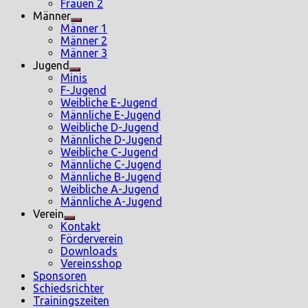
sub
Frauen 2
menu
Männer
Show
Männer 1
sub
Männer 2
menu
Männer 3
Jugend
Show
Minis
sub
F-Jugend
menu
Weibliche E-Jugend
Männliche E-Jugend
Weibliche D-Jugend
Männliche D-Jugend
Weibliche C-Jugend
Männliche C-Jugend
Männliche B-Jugend
Weibliche A-Jugend
Männliche A-Jugend
Verein
Show
Kontakt
sub
Förderverein
menu
Downloads
Vereinsshop
Sponsoren
Schiedsrichter
Trainingszeiten