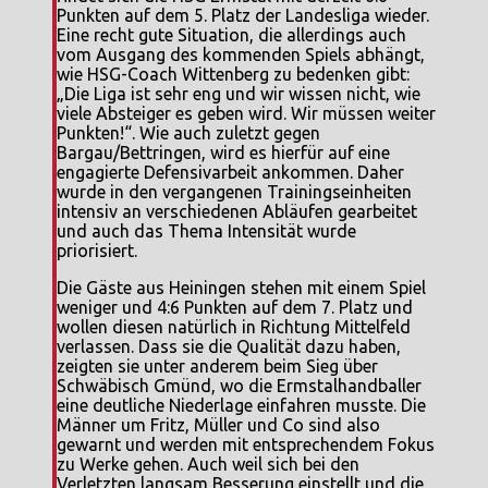
Punkten auf dem 5. Platz der Landesliga wieder.
Eine recht gute Situation, die allerdings auch
vom Ausgang des kommenden Spiels abhängt,
wie HSG-Coach Wittenberg zu bedenken gibt:
„Die Liga ist sehr eng und wir wissen nicht, wie
viele Absteiger es geben wird. Wir müssen weiter
Punkten!“. Wie auch zuletzt gegen
Bargau/Bettringen, wird es hierfür auf eine
engagierte Defensivarbeit ankommen. Daher
wurde in den vergangenen Trainingseinheiten
intensiv an verschiedenen Abläufen gearbeitet
und auch das Thema Intensität wurde
priorisiert.
Die Gäste aus Heiningen stehen mit einem Spiel
weniger und 4:6 Punkten auf dem 7. Platz und
wollen diesen natürlich in Richtung Mittelfeld
verlassen. Dass sie die Qualität dazu haben,
zeigten sie unter anderem beim Sieg über
Schwäbisch Gmünd, wo die Ermstalhandballer
eine deutliche Niederlage einfahren musste. Die
Männer um Fritz, Müller und Co sind also
gewarnt und werden mit entsprechendem Fokus
zu Werke gehen. Auch weil sich bei den
Verletzten langsam Besserung einstellt und die