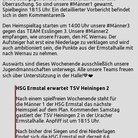
Überraschung. So sind unsere #Männer1 gewarnt,
Spielbeginn 18:15 Uhr. Ein detaillierter Vorbericht befindet
sich in dem Kommentaren📝
Den Heimspieltag starten um 14:00 Uhr unsere #Männer3
gegen das TEAM Esslingen 3. Unsere #Männer2
empfangen, wie unsere Frauen, den HC Wernau. Der
Aufsteiger hat erst eine Niederlage zu verklagen und wird
auch ambitioniert sein, die Punkte aus der Ermstalhalle mit
nach Wernau zu nehmen.
Auswärts sind dieses Wochenende ausschließlich unsere
Jugendmannschaften unterwegs. Alle unsere Teams freuen
sich über Unterstützung in der Halle!💙❤️
HSG Ermstal erwartet TSV Heiningen 2
Nach einem spielfreien Wochenende steht für
die Männer 1 der HSG Ermstal das nächste
Heimspiel auf dem Plan. Kommenden Samstag
gastiert der TSV Heiningen 2 in der Uracher
Ermstalhalle. Anpfiff ist um 18:15 Uhr.
Nach bisher drei Siegen und drei Niederlagen
findet sich die HSG Ermstal mit derzeit 6:6