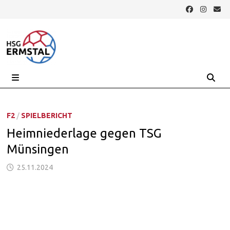
Zurück
zum
Inhalt
MENÜ
F2
/
SPIELBERICHT
Heimniederlage gegen TSG
Münsingen
25.11.2024