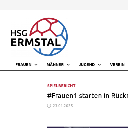
Zurück
zum
Inhalt
FRAUEN
MÄNNER
JUGEND
VEREIN
SPIELBERICHT
#Frauen1 starten in Rück
23.01.2025