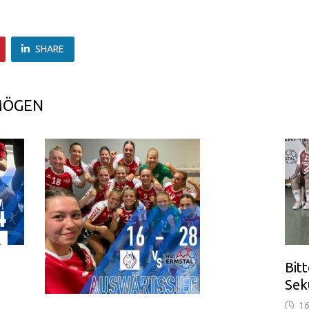
SHARE
MÖGEN
Bit
Sek
16