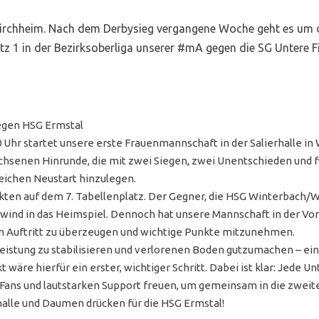
irchheim. Nach dem Derbysieg vergangene Woche geht es um d
 1 in der Bezirksoberliga unserer #mA gegen die SG Untere Fil
egen HSG Ermstal
 startet unsere erste Frauenmannschaft in der Salierhalle in W
chsenen Hinrunde, die mit zwei Siegen, zwei Unentschieden und 
greichen Neustart hinzulegen.
kten auf dem 7. Tabellenplatz. Der Gegner, die HSG Winterbach/We
enwind in das Heimspiel. Dennoch hat unsere Mannschaft in der V
 Auftritt zu überzeugen und wichtige Punkte mitzunehmen.
Leistung zu stabilisieren und verlorenen Boden gutzumachen – ein
kt wäre hierfür ein erster, wichtiger Schritt. Dabei ist klar: Jede
e Fans und lautstarken Support freuen, um gemeinsam in die zweite
rhalle und Daumen drücken für die HSG Ermstal!