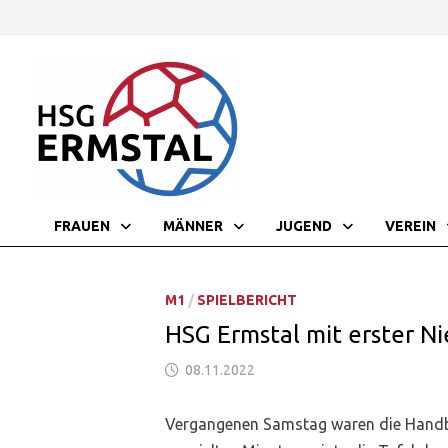
Zurück
zum
Inhalt
FRAUEN
MÄNNER
JUGEND
VEREIN
M1
/
SPIELBERICHT
HSG Ermstal mit erster Ni
08.11.2022
Vergangenen Samstag waren die Handb