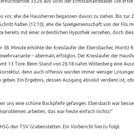
 ernüchternde 33:26 aus Sicht der Ermstalhandballer. Die erste
vor, ehe die Hausherren begannen davon zu ziehen. Bis zur 2
hritt halten (12:10), ehe die Spielgemeinschaft von der Fils 
 bereits mit einer ordentlichen Hypothek versehen, doch diese
 38. Minute erhöhte der Kreisläufer der Ebersbacher, Moritz Kä
Abwehrvariante – abermals erfolglos. Der Kreisläufer der Haushe
mt 13 Tore. Beim Stand von 26:18 nahm Wittenberg eine Ausze
niskorrektur, denn auch offensiv wurden immer weniger Lösung
 geben. Ein Ergebnis, dessen Ausgang absolut verdient ist, obw
ir uns eine schöne Backpfeife gefangen. Ebersbach war besser,
problemen arbeiten, das war heute einfach nichts!“
G den TSV Grabenstetten. Ein Vorbericht hierzu folgt.