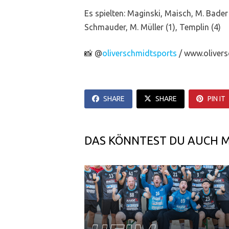
Es spielten: Maginski, Maisch, M. Bader (
Schmauder, M. Müller (1), Templin (4)
📸 @
oliverschmidtsports
/ www.oliver
SHARE
SHARE
PIN IT
DAS KÖNNTEST DU AUCH 