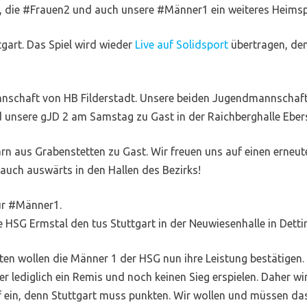
 die #Frauen2 und auch unsere #Männer1 ein weiteres Heimspi
art. Das Spiel wird wieder
Live auf Solidsport
übertragen, den
nschaft von HB Filderstadt. Unsere beiden Jugendmannschaft
d unsere gJD 2 am Samstag zu Gast in der Raichberghalle Eber
n aus Grabenstetten zu Gast. Wir freuen uns auf einen erneut
uch auswärts in den Hallen des Bezirks!
ür #Männer1.
 Ermstal den tus Stuttgart in der Neuwiesenhalle in Detting
n wollen die Männer 1 der HSG nun ihre Leistung bestätigen. D
er lediglich ein Remis und noch keinen Sieg erspielen. Daher w
f ein, denn Stuttgart muss punkten. Wir wollen und müssen das 