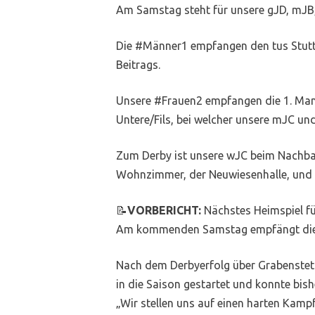
Am Samstag steht für unsere gJD, mJB,
Die #Männer1 empfangen den tus Stuttg
Beitrags.
Unsere #Frauen2 empfangen die 1. Man
Untere/Fils, bei welcher unsere mJC un
Zum Derby ist unsere wJC beim Nachbar
Wohnzimmer, der Neuwiesenhalle, und a
📝
VORBERICHT:
Nächstes Heimspiel f
Am kommenden Samstag empfängt die HSG
Nach dem Derbyerfolg über Grabenstette
in die Saison gestartet und konnte bish
„Wir stellen uns auf einen harten Kamp