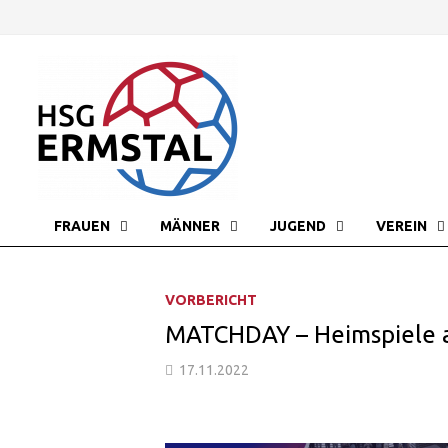
Zurück
zum
Inhalt
FRAUEN
MÄNNER
JUGEND
VEREIN
VORBERICHT
MATCHDAY – Heimspiele 
17.11.2022