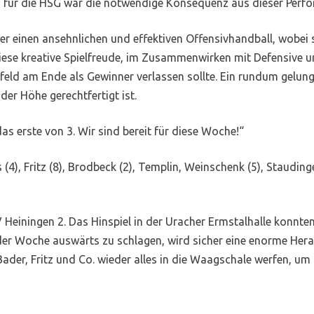
 für die HSG war die notwendige Konsequenz aus dieser Perf
er einen ansehnlichen und effektiven Offensivhandball, wobei
se kreative Spielfreude, im Zusammenwirken mit Defensive un
lfeld am Ende als Gewinner verlassen sollte. Ein rundum gelung
der Höhe gerechtfertigt ist.
s erste von 3. Wir sind bereit für diese Woche!“
(4), Fritz (8), Brodbeck (2), Templin, Weinschenk (5), Staudinger
 Heiningen 2. Das Hinspiel in der Uracher Ermstalhalle konnt
 der Woche auswärts zu schlagen, wird sicher eine enorme Her
der, Fritz und Co. wieder alles in die Waagschale werfen, um 