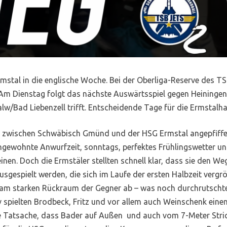
rmstal in die englische Woche. Bei der Oberliga-Reserve des
. Am Dienstag folgt das nächste Auswärtsspiel gegen Heining
lw/Bad Liebenzell trifft. Entscheidende Tage für die Ermstalha
e zwischen Schwäbisch Gmünd und der HSG Ermstal angepfiffen
ungewohnte Anwurfzeit, sonntags, perfektes Frühlingswetter und
en. Doch die Ermstäler stellten schnell klar, dass sie den We
usgespielt werden, die sich im Laufe der ersten Halbzeit vergröß
am starken Rückraum der Gegner ab – was noch durchrutschte 
 spielten Brodbeck, Fritz und vor allem auch Weinschenk einen
e Tatsache, dass Bader auf Außen und auch vom 7-Meter Strich