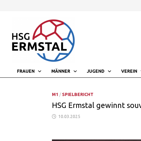
Zurück
zum
Inhalt
FRAUEN
MÄNNER
JUGEND
VEREIN
M1
/
SPIELBERICHT
HSG Ermstal gewinnt sou
10.03.2025