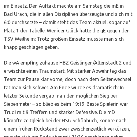
im Einsatz. Den Auftakt machte am Samstag die mE in
Bad Urach, die in allen Disziplinen überzeugte und sich mit
6:0 durchsetzte – damit steht das Team aktuell sogar auf
Platz 1 der Tabelle. Weniger Glück hatte die gE gegen den
TSV Weilheim: Trotz großem Einsatz musste man sich
knapp geschlagen geben.
Die wA empfing zuhause HBZ Geislingen/Altenstadt 2 und
erwischte einen Traumstart. Mit starker Abwehr lag das
Team zur Pause klar vorne, doch nach dem Seitenwechsel
tat man sich schwer. Am Ende wurde es dramatisch: In
letzter Sekunde vergab man den möglichen Sieg per
Siebenmeter – so blieb es beim 19:19. Beste Spielerin war
Trudi mit 9 Treffern und starker Defensive. Die mD
kämpfte zeitgleich bei der HSG Schönbuch, konnte nach
einem frühen Rückstand zwar zwischenzeitlich verkürzen,
musste sich am Ende aber mit 21:36 geschlagen geben.