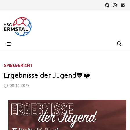
Zurück
zum
Inhalt
MENÜ
SPIELBERICHT
Ergebnisse der Jugend💙❤️
09.10.2023