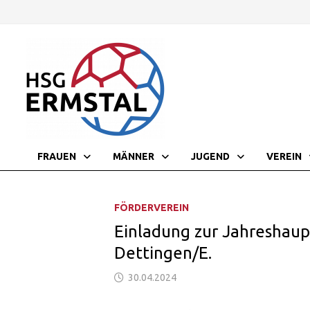
Zurück
zum
Inhalt
FRAUEN
MÄNNER
JUGEND
VEREIN
FÖRDERVEREIN
Einladung zur Jahreshau
Dettingen/E.
30.04.2024