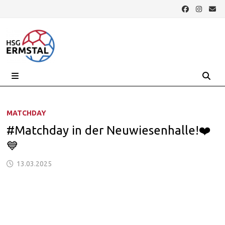
Zurück
zum
Inhalt
MENÜ
MATCHDAY
#Matchday in der Neuwiesenhalle!❤️
💙
13.03.2025