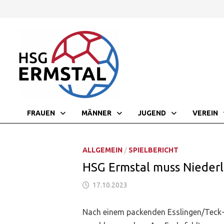
Zurück
zum
Inhalt
FRAUEN
MÄNNER
JUGEND
VEREIN
ALLGEMEIN
/
SPIELBERICHT
HSG Ermstal muss Nieder
17.10.2023
Nach einem packenden Esslingen/Teck-