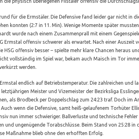
 die physisch überlegenen Filstäler offensiv die Durchschlagsk
und für die Ermstäler. Die Defensive fand leider gar nicht in di
gehen konnten (2:7 in 11. Min). Wenige Momente später mussten
rdt wurde nach einem Zusammenprall mit einem Gegenspieler 
G Ermstal offensiv schwerer als erwartet. Nach einer Auszeit
die HSG offensiv besser – spielte mehr klare Chancen heraus 
icht vollständig im Spiel war, bekam auch Maisch im Tor immer
verkürzt werden.
rmstal endlich auf Betriebstemperatur. Die zahlreichen und l
letztjährigen Meister und Vizemeister der Bezirksliga Esslinge
n, als Brodbeck per Doppelschlag zum 24:23 traf. Doch im Ans
 Auch wenn die Defensive, samt heiß-gelaufenem Torhüter Ell
iv nun immer schwieriger. Ballverluste und technische Fehler 
n und ungenügende Torabschlüsse. Beim Stand von 25:28 in der
se Maßnahme blieb ohne den erhofften Erfolg.